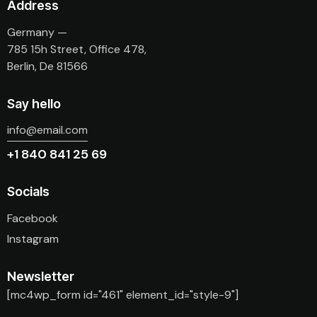
Address
Germany —
785 15h Street, Office 478,
Berlin, De 81566
Say hello
info@email.com
+1 840 841 25 69
Socials
Facebook
Instagram
Newsletter
[mc4wp_form id="461" element_id="style-9"]